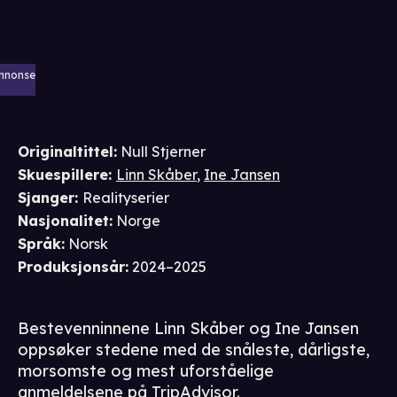
nnonse
Originaltittel:
Null Stjerner
Skuespillere
:
Linn Skåber
,
Ine Jansen
Sjanger
:
Realityserier
Nasjonalitet
:
Norge
Språk
:
Norsk
Produksjonsår
:
2024–2025
Bestevenninnene Linn Skåber og Ine Jansen
oppsøker stedene med de snåleste, dårligste,
morsomste og mest uforståelige
anmeldelsene på TripAdvisor.