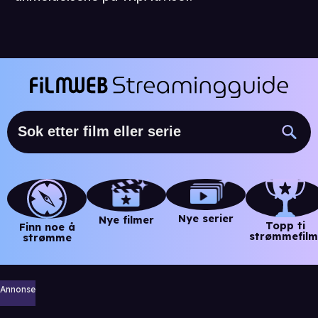
Nye serier
Nye filmer
Topp ti
Finn noe å
strømmefilm
strømme
Annonse