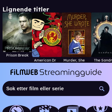
Lignende titler
Prison Break
American Dragon: Jake Long
Murder, She Wrote
The Sand