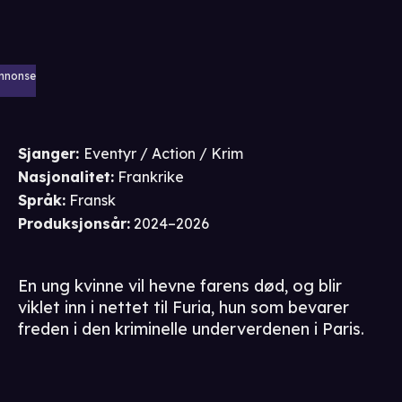
nnonse
Sjanger
:
Eventyr / Action / Krim
Nasjonalitet
:
Frankrike
Språk
:
Fransk
Produksjonsår
:
2024–2026
En ung kvinne vil hevne farens død, og blir
viklet inn i nettet til Furia, hun som bevarer
freden i den kriminelle underverdenen i Paris.