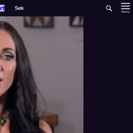
rt
Meny