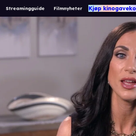
Kjøp kinogaveko
Streamingguide
Filmnyheter