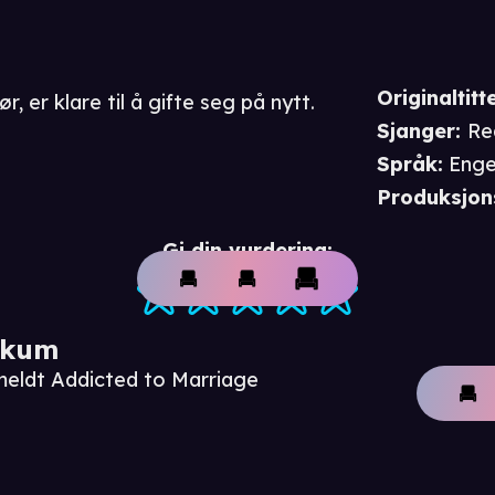
Originaltitte
r, er klare til å gifte seg på nytt.
Sjanger
:
Re
Språk
:
Enge
Produksjon
Gi din vurdering:
ikum
meldt Addicted to Marriage