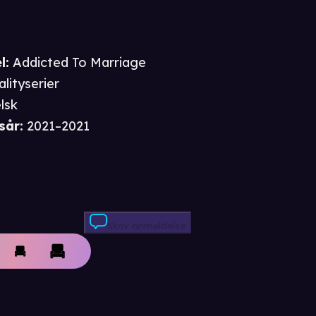
l:
Addicted To Marriage
alityserier
lsk
sår
:
2021–2021
Skriv anmeldelse