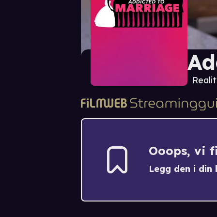
Ad
Realit
Ooops, vi 
Legg den i din h