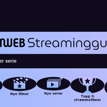
Nye serier
Nye filmer
Topp ti
strømmefilmer