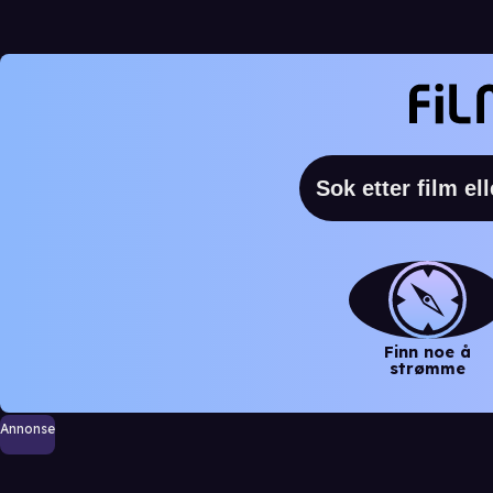
Finn noe å
strømme
Annonse