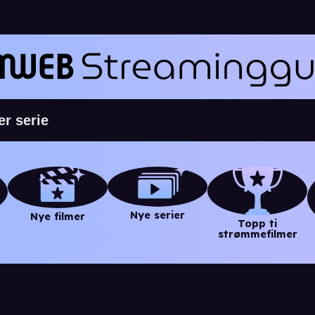
Nye serier
Nye filmer
Topp ti
strømmefilmer