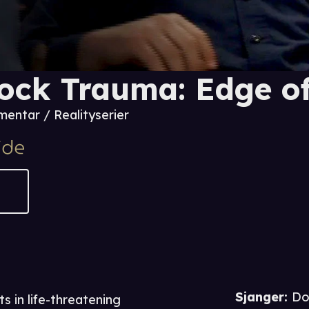
ock Trauma: Edge of
entar / Realityserier
Sjanger
:
Do
s in life-threatening