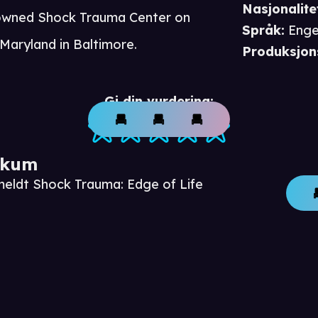
Nasjonalite
nowned Shock Trauma Center on
Språk
:
Enge
Maryland in Baltimore.
Produksjon
Gi din vurdering:
ikum
meldt Shock Trauma: Edge of Life