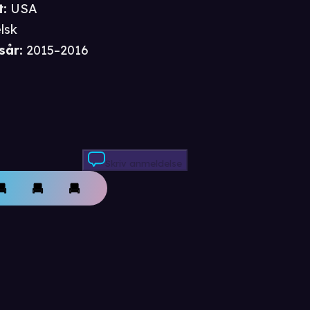
t
:
USA
lsk
sår
:
2015–2016
Skriv anmeldelse