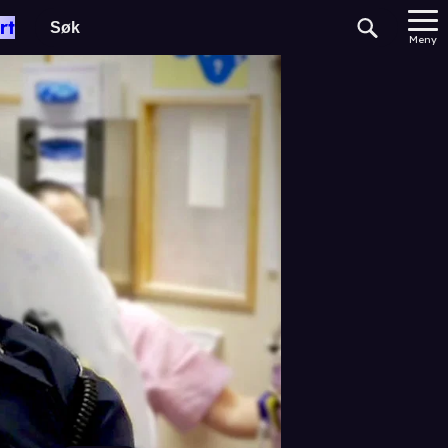
rt
Meny