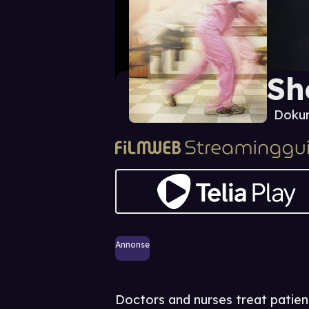
Sh
Dokum
Annonse
Doctors and nurses treat patient