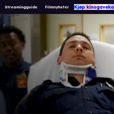
Kjøp kinogaveko
Streamingguide
Filmnyheter