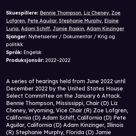
Skuespillere
:
Bennie Thompson
,
Liz Cheney
,
Zoe
Lofgren
,
Pete Aguilar
,
Stephanie Murphy
,
Elaine
Luria
,
Adam Schiff
,
Jamie Raskin
,
Adam Kinzinger
Sjanger
:
Nyhetsserier / Dokumentar / Krig og
politikk
Språk
:
Engelsk
Produksjonsår
:
2022–2022
A series of hearings held from June 2022 until
December 2022 by the United States House
Select Committee on the January 6 Attack.
Bennie Thompson, Mississippi, Chair (D) Liz
Cheney, Wyoming, Vice Chair (R) Zoe Lofgren,
California (D) Adam Schiff, California (D) Pete
Aguilar, California (D) Adam Kinzinger, Illinois
(R) Stephanie Murphy, Florida (D) Jamie