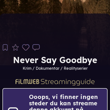
Never Say Goodbye
Krim / Dokumentar / Realityserier
Ooops, vi finner ingen
steder du kan streame
denne akkurat nå.