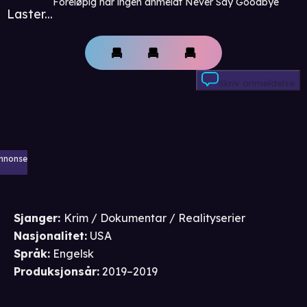
Foreløpig har ingen anmeldt Never Say Goodbye
Laster...
Skriv anmeldelse
nnonse
Sjanger
:
Krim / Dokumentar / Realityserier
Nasjonalitet
:
USA
Språk
:
Engelsk
Produksjonsår
:
2019–2019