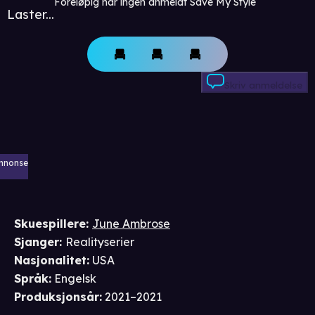
Foreløpig har ingen anmeldt Save My Style
Laster...
Skriv anmeldelse
nnonse
Skuespillere
:
June Ambrose
Sjanger
:
Realityserier
Nasjonalitet
:
USA
Språk
:
Engelsk
Produksjonsår
:
2021–2021