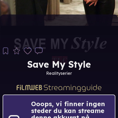
Save My Style
Realityserier
Ooops, vi finner ingen
steder du kan streame
denne akkurat nå.