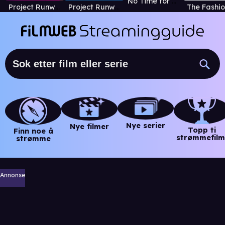
No Time for Shame
Project Runway
Project Runway Junior
Nye serier
Nye filmer
Topp ti
Finn noe å
strømmefilm
strømme
Annonse