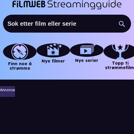
Nye serier
Nye filmer
Topp ti
Finn noe å
strømmefilm
strømme
Annonse