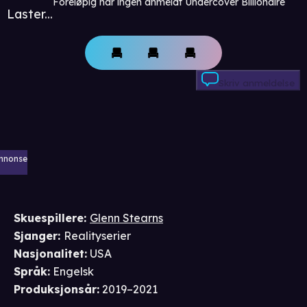
Foreløpig har ingen anmeldt Undercover Billionaire
Laster...
Skriv anmeldelse
nnonse
Skuespillere
:
Glenn Stearns
Sjanger
:
Realityserier
Nasjonalitet
:
USA
Språk
:
Engelsk
Produksjonsår
:
2019–2021