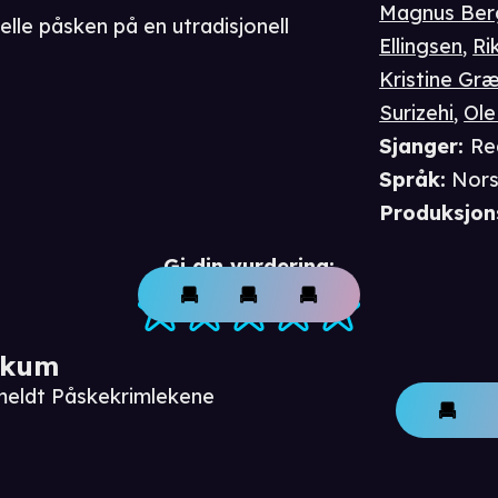
Magnus Ber
nelle påsken på en utradisjonell
Ellingsen
,
Ri
Kristine Gr
Surizehi
,
Ole
Sjanger
:
Re
Språk
:
Nor
Produksjon
Gi din vurdering:
ikum
meldt Påskekrimlekene