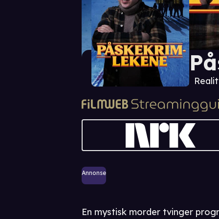
På
Realit
Annonse
En mystisk morder tvinger prog