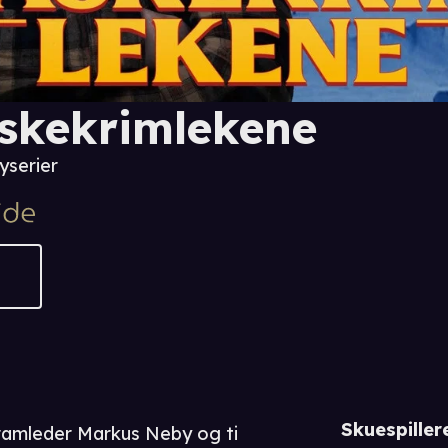
skekrimlekene
yserier
Skuespiller
ramleder Markus Neby og ti