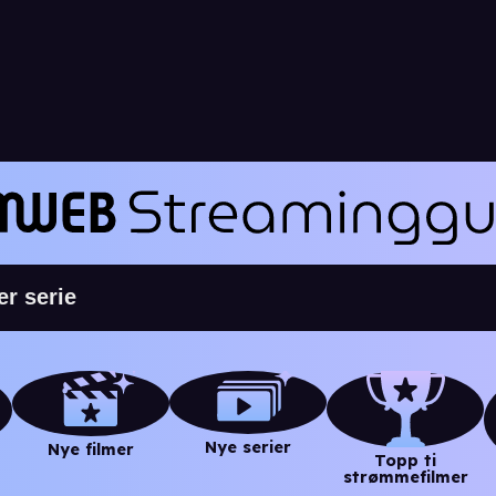
Nye serier
Nye filmer
Topp ti
strømmefilmer