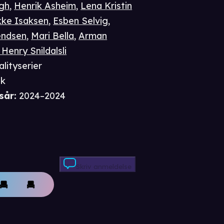
gh
,
Henrik Asheim
,
Lena Kristin
kke Isaksen
,
Esben Selvig
,
ændsen
,
Mari Bella
,
Arman
 Henry Snildalsli
alityserier
sk
sår
:
2024–2024
Skriv anmeldelse