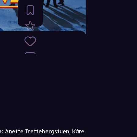
e
:
Anette Trettebergstuen
,
Kåre