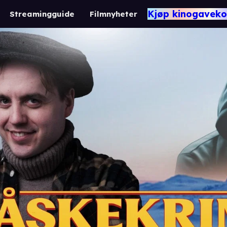
Kjøp kinogaveko
Streamingguide
Filmnyheter