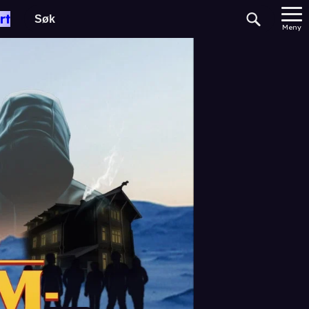
rt
Meny