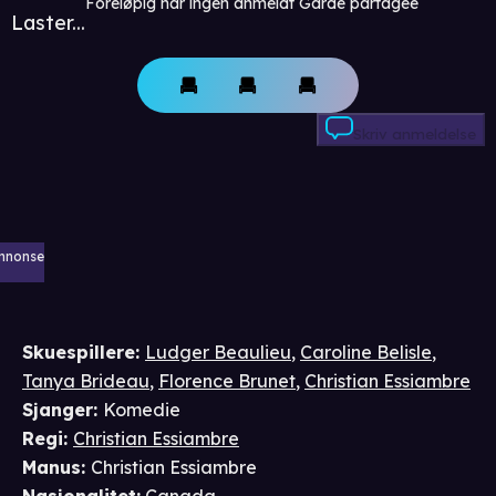
Foreløpig har ingen anmeldt Garde partagée
Laster...
Skriv anmeldelse
nnonse
Skuespillere
:
Ludger Beaulieu
,
Caroline Belisle
,
Tanya Brideau
,
Florence Brunet
,
Christian Essiambre
Sjanger
:
Komedie
Regi
:
Christian Essiambre
Manus
:
Christian Essiambre