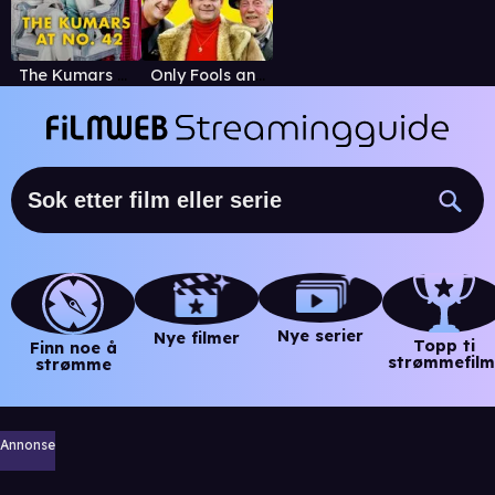
The Kumars at No. 42
Only Fools and Horses
Nye serier
Nye filmer
Topp ti
Finn noe å
strømmefilm
strømme
Annonse