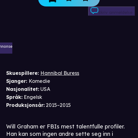
Skriv anmeldelse
nnonse
Skuespillere
:
Hannibal Buress
Sjanger
:
Komedie
Nasjonalitet
:
USA
Språk
:
Engelsk
Produksjonsår
:
2015–2015
Will Graham er FBIs mest talentfulle profiler.
Han kan som ingen andre sette seg inn i