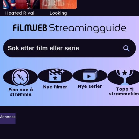
Heated Rivalry
Looking
Nye serier
Nye filmer
Topp ti
Finn noe å
strømmefilm
strømme
Annonse