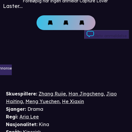
Foreløpig har ingen anmeldt Capture Lover
Laster...
Skriv anmeldelse
nnonse
Skuespillere
:
Zhang Rujie
,
Han Jingcheng
,
Jiao
Haiting
,
Meng Yuechen
,
He Xiaxin
Sjanger
:
Drama
Regi
:
Aria Lee
Nasjonalitet
:
Kina