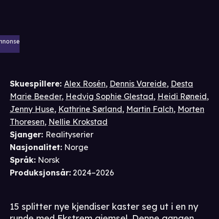
nnonse
Skuespillere
:
Alex Rosén
,
Dennis Vareide
,
Desta
Marie Beeder
,
Hedvig Sophie Glestad
,
Heidi Røneid
,
Jenny Huse
,
Kathrine Sørland
,
Martin Falch
,
Morten
Thoresen
,
Nellie Krokstad
Sjanger
:
Realityserier
Nasjonalitet
:
Norge
Språk
:
Norsk
Produksjonsår
:
2024–2026
15 splitter nye kjendiser kaster seg ut i en ny
runde med Ekstrem gjemsel. Denne gangen