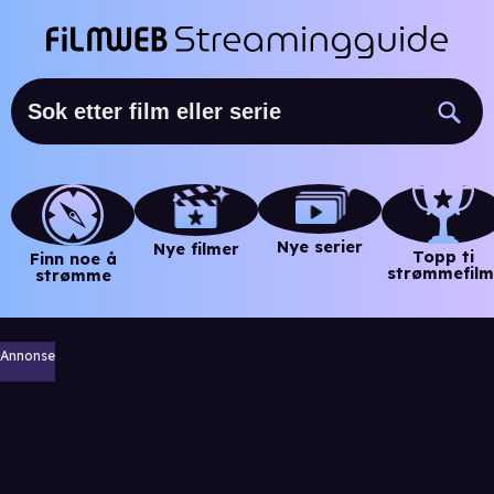
Nye serier
Nye filmer
Topp ti
Finn noe å
strømmefilm
strømme
Annonse