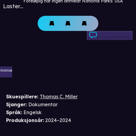
Foreløpig har ingen anmeldt National Parks: USA
Laster...
Skriv anmeldelse
nnonse
Skuespillere
:
Thomas C. Miller
Sjanger
:
Dokumentar
Språk
:
Engelsk
Produksjonsår
:
2024–2024