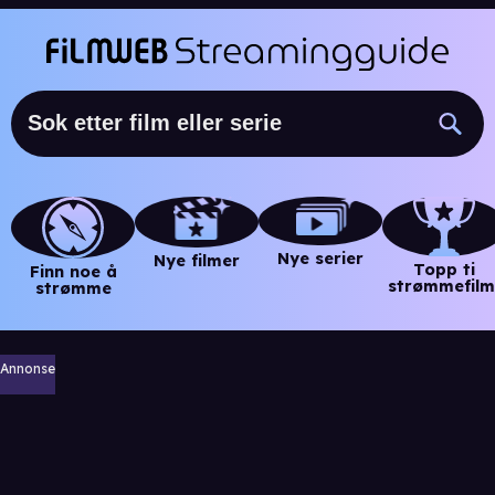
Nye serier
Nye filmer
Topp ti
Finn noe å
strømmefilm
strømme
Annonse