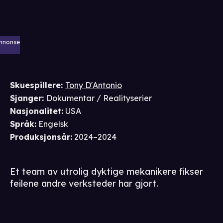
nnonse
Skuespillere
:
Tony D'Antonio
Sjanger
:
Dokumentar / Realityserier
Nasjonalitet
:
USA
Språk
:
Engelsk
Produksjonsår
:
2024–2024
Et team av utrolig dyktige mekanikere fikser
feilene andre verksteder har gjort.