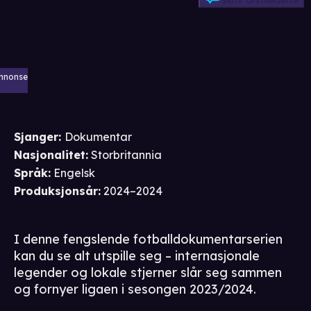
Skriv anmeldelse
nnonse
Sjanger
:
Dokumentar
Nasjonalitet
:
Storbritannia
Språk
:
Engelsk
Produksjonsår
:
2024–2024
I denne fengslende fotballdokumentarserien
kan du se alt utspille seg – internasjonale
legender og lokale stjerner slår seg sammen
og fornyer ligaen i sesongen 2023/2024.