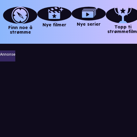
Nye serier
Nye filmer
Topp ti
Finn noe å
strømmefilm
strømme
Annonse