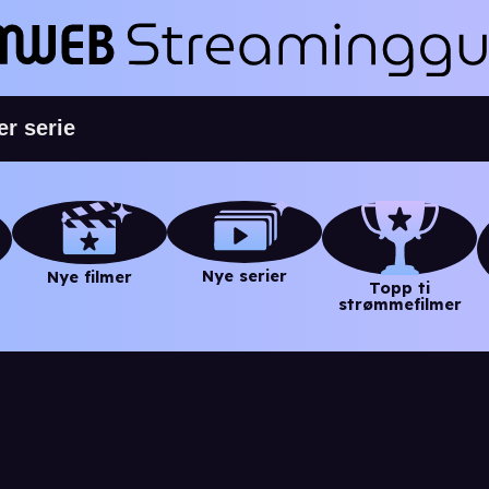
Nye serier
Nye filmer
Topp ti
strømmefilmer