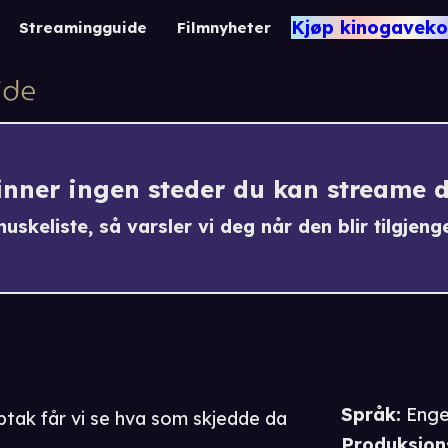
World's Worst Holid
Kjøp kinogaveko
Streamingguide
Filmnyheter
finner ingen steder du kan streame 
uskeliste, så varsler vi deg når den blir tilgjenge
Språk
:
Enge
tak får vi se hva som skjedde da
Produksjon