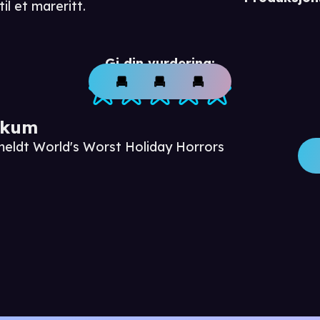
l et mareritt.
Gi din vurdering:
ikum
meldt World's Worst Holiday Horrors