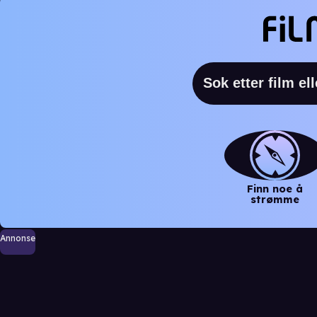
Finn noe å
strømme
Annonse