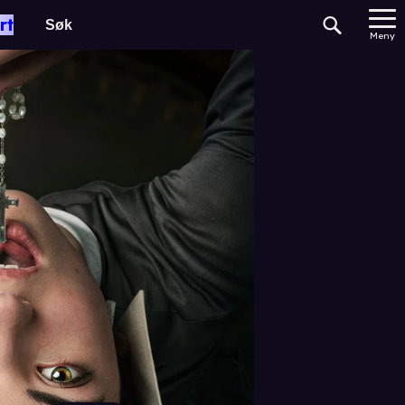
rt
Meny