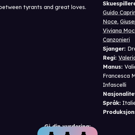
Skuespiller
 between tyrants and great loves.
Guido Capri
Noce
,
Giuse
Viviana Moc
Canzonieri
Sjanger
:
Dr
Regi
:
Valeri
Manus
:
Vali
Francesca 
Infascelli
Nasjonalite
Språk
:
Itali
Produksjon
Gi din vurdering: