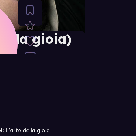
della gioia)
l:
L'arte della gioia