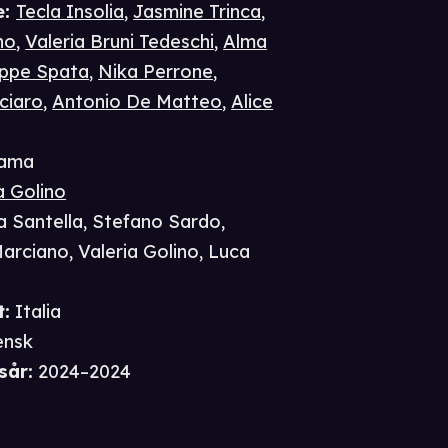
e
:
Tecla Insolia
,
Jasmine Trinca
,
no
,
Valeria Bruni Tedeschi
,
Alma
ppe Spata
,
Nika Perrone
,
ciaro
,
Antonio De Matteo
,
Alice
ama
a Golino
a Santella
,
Stefano Sardo
,
Marciano
,
Valeria Golino
,
Luca
t
:
Italia
ensk
sår
:
2024–2024