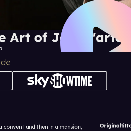
e Art of Joy (L'arte 
a
Originaltitte
a convent and then in a mansion,