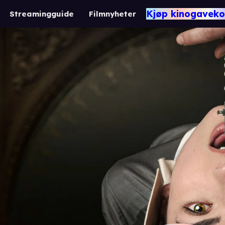
Kjøp kinogaveko
Streamingguide
Filmnyheter