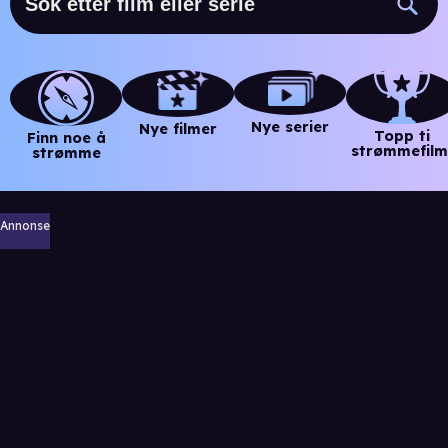
Nye serier
Nye filmer
Topp ti
Finn noe å
strømmefilm
strømme
Annonse