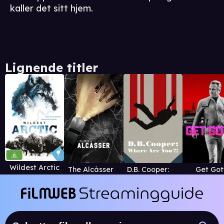
kaller det sitt hjem.
Lignende titler
Wildest Arctic
The Alcàsser Murders
D.B. Cooper: Where Are You?!
Get Got