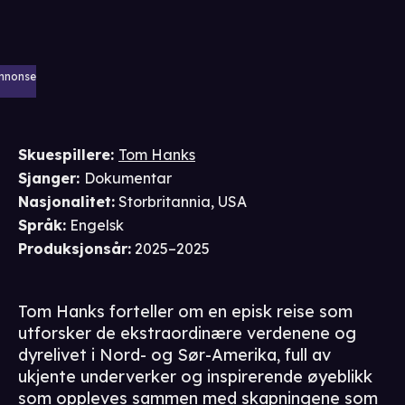
nnonse
Skuespillere
:
Tom Hanks
Sjanger
:
Dokumentar
Nasjonalitet
:
Storbritannia, USA
Språk
:
Engelsk
Produksjonsår
:
2025–2025
Tom Hanks forteller om en episk reise som
utforsker de ekstraordinære verdenene og
dyrelivet i Nord- og Sør-Amerika, full av
ukjente underverker og inspirerende øyeblikk
som oppleves sammen med skapningene som