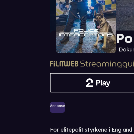
Po
Dokum
Annonse
For elitepolitistyrkene i Englan