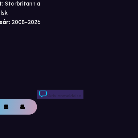
t
:
Storbritannia
lsk
sår
:
2008–2026
Skriv anmeldelse