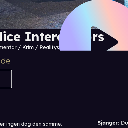
lice Interceptors
entar / Krim / Realityserier
Sjanger
:
Do
d er ingen dag den samme.