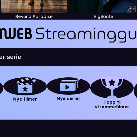
Beyond Paradise
Vigilante
Nye serier
Nye filmer
Topp ti
strømmefilmer