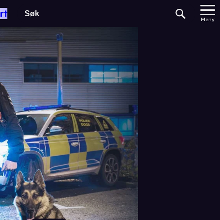
rt
Meny