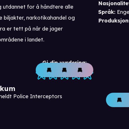
Nasjonalite
 utdannet for å håndtere alle
Språk
:
Enge
lle biljakter, narkotikahandel og
Produksjon
a er tett på når de jager
områdene i landet.
Gi din vurdering:
ikum
meldt Police Interceptors