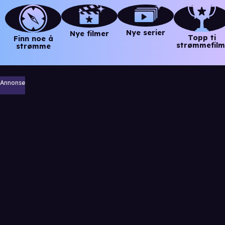
Nye serier
Nye filmer
Topp ti
Finn noe å
strømmefilm
strømme
Annonse