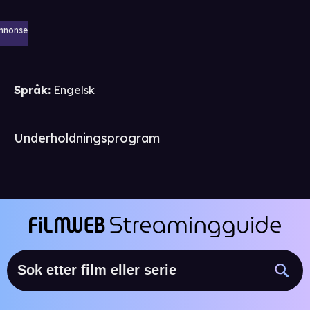
nnonse
Språk
:
Engelsk
Underholdningsprogram