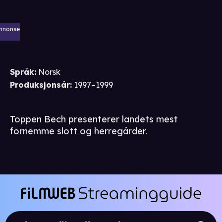
nnonse
Språk
:
Norsk
Produksjonsår
:
1997–1999
Toppen Bech presenterer landets mest
fornemme slott og herregårder.