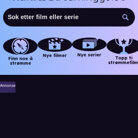
Nye serier
Nye filmer
Topp ti
Finn noe å
strømmefilm
strømme
Annonse