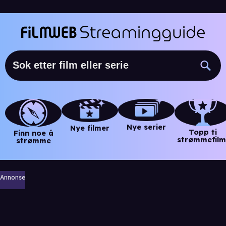
Nye serier
Nye filmer
Topp ti
Finn noe å
strømmefilm
strømme
Annonse