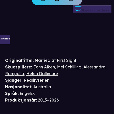
Skriv anmeldelse
nnonse
Originaltittel:
Married at First Sight
Skuespillere
:
John Aiken
,
Mel Schilling
,
Alessandra
Rampolla
,
Helen Dallimore
Sjanger
:
Realityserier
Nasjonalitet
:
Australia
Språk
:
Engelsk
Produksjonsår
:
2015–2026