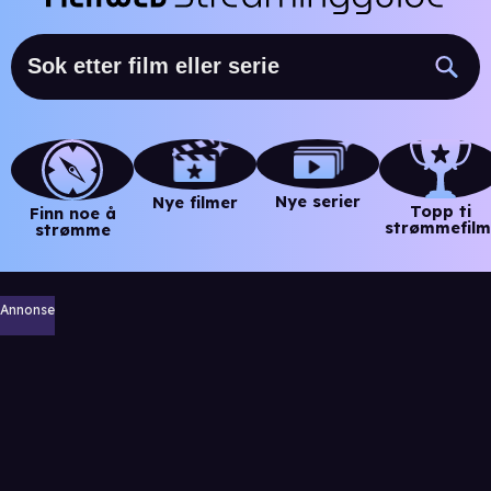
Nye serier
Nye filmer
Topp ti
Finn noe å
strømmefilm
strømme
Annonse