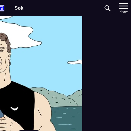
rt
Meny