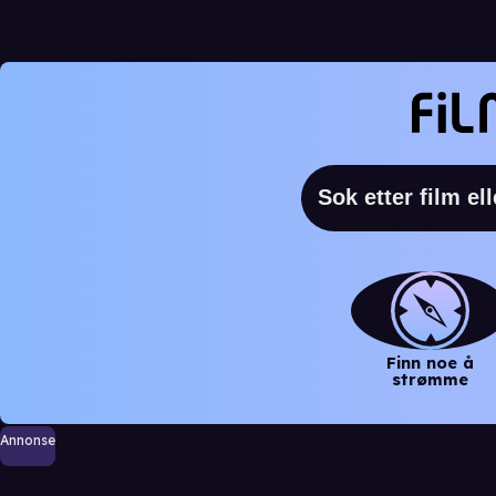
Finn noe å
strømme
Annonse