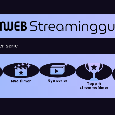
Nye serier
Nye filmer
Topp ti
strømmefilmer