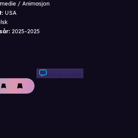
medie / Animasjon
t
:
USA
lsk
sår
:
2025–2025
Skriv anmeldelse