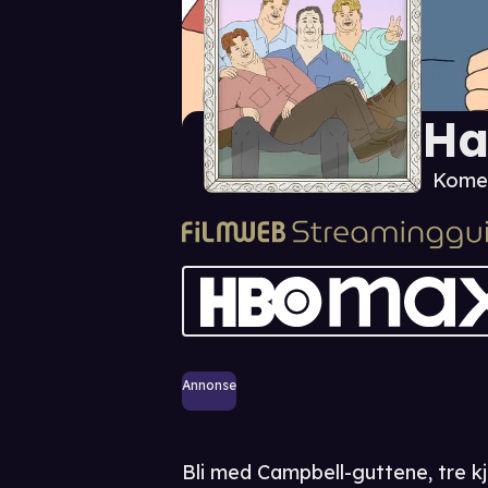
Ha
Komed
Annonse
Bli med Campbell-guttene, tre k