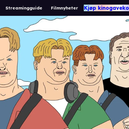
Kjøp kinogaveko
Streamingguide
Filmnyheter