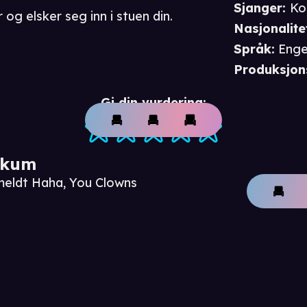
Sjanger
:
Ko
r og elsker seg inn i stuen din.
Nasjonalite
Språk
:
Enge
Produksjon
Gi din vurdering:
ikum
meldt Haha, You Clowns