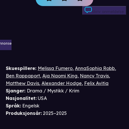
Skriv anmeldelse
nnonse
Skuespillere
:
Melissa Fumero
,
AnnaSophia Robb
,
Ben Rappaport
,
Aja Naomi King
,
Nancy Travis
,
Matthew Davis
,
Alexander Hodge
,
Felix Avitia
Sjanger
:
Drama / Mystikk / Krim
Nasjonalitet
:
USA
Språk
:
Engelsk
Produksjonsår
:
2025–2025