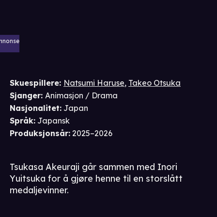
nnonse
Skuespillere
:
Natsumi Haruse
,
Takeo Otsuka
Sjanger
:
Animasjon / Drama
Nasjonalitet
:
Japan
Språk
:
Japansk
Produksjonsår
:
2025–2026
Tsukasa Akeuraji går sammen med Inori
Yuitsuka for å gjøre henne til en storslått
medaljevinner.