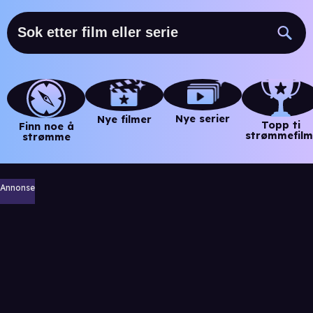
Nye serier
Nye filmer
Topp ti
Finn noe å
strømmefilm
strømme
Annonse