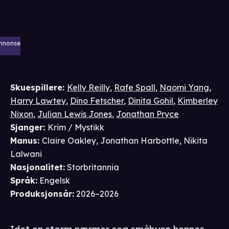
nnonse
Skuespillere
:
Kelly Reilly
,
Rafe Spall
,
Naomi Yang
,
Harry Lawtey
,
Dino Fetscher
,
Dinita Gohil
,
Kimberley
Nixon
,
Julian Lewis Jones
,
Jonathan Pryce
Sjanger
:
Krim / Mystikk
Manus
:
Claire Oakley
,
Jonathan Harbottle
,
Nikita
Lalwani
Nasjonalitet
:
Storbritannia
Språk
:
Engelsk
Produksjonsår
:
2026–2026