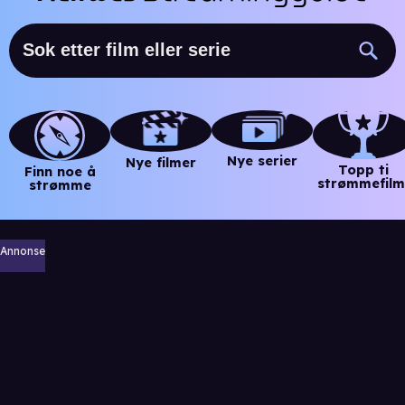
Nye serier
Nye filmer
Topp ti
Finn noe å
strømmefilm
strømme
Annonse