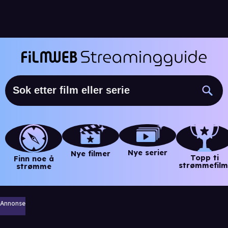
Nye serier
Nye filmer
Topp ti
Finn noe å
strømmefilm
strømme
Annonse