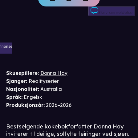
Skriv anmeldelse
nnonse
Skuespillere
:
Donna Hay
Sjanger
:
Realityserier
Nasjonalitet
:
Australia
Språk
:
Engelsk
Produksjonsår
:
2026–2026
Bestselgende kokebokforfatter Donna Hay
inviterer til deilige, solfylte feiringer ved sjøen.