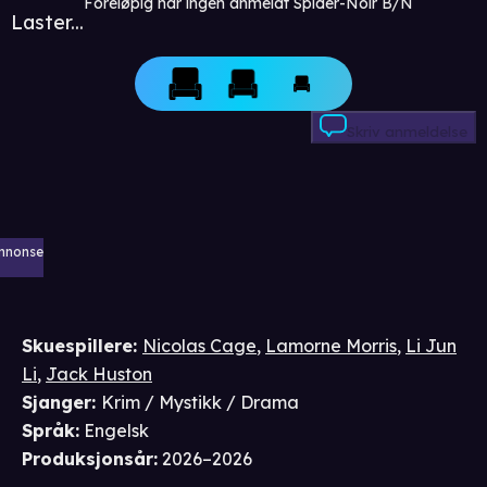
Foreløpig har ingen anmeldt Spider-Noir B/N
Laster...
Skriv anmeldelse
nnonse
Skuespillere
:
Nicolas Cage
,
Lamorne Morris
,
Li Jun
Li
,
Jack Huston
Sjanger
:
Krim / Mystikk / Drama
Språk
:
Engelsk
Produksjonsår
:
2026–2026