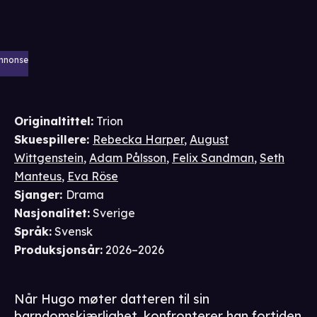
nnonse
Originaltittel:
Trion
Skuespillere
:
Rebecka Harper
,
August
Wittgenstein
,
Adam Pålsson
,
Felix Sandman
,
Seth
Manteus
,
Eva Röse
Sjanger
:
Drama
Nasjonalitet
:
Sverige
Språk
:
Svensk
Produksjonsår
:
2026–2026
Når Hugo møter datteren til sin
barndomskjærlighet, konfronterer han fortiden