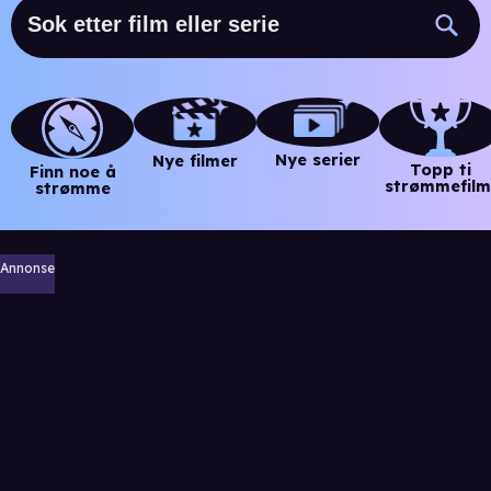
Nye serier
Nye filmer
Topp ti
Finn noe å
strømmefilm
strømme
Annonse