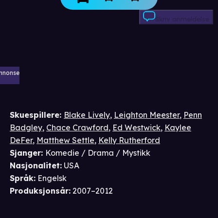
Skriv anmeldelse
nnonse
Skuespillere
:
Blake Lively
,
Leighton Meester
,
Penn
Badgley
,
Chace Crawford
,
Ed Westwick
,
Kaylee
DeFer
,
Matthew Settle
,
Kelly Rutherford
Sjanger
:
Komedie / Drama / Mystikk
Nasjonalitet
:
USA
Språk
:
Engelsk
Produksjonsår
:
2007–2012