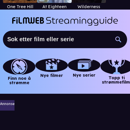
One Tree Hill
At Eighteen
Wilderness
Nye serier
Nye filmer
Topp ti
Finn noe å
strømmefilm
strømme
Annonse