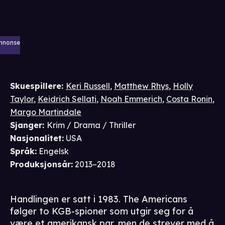
nnonse
Skuespillere
:
Keri Russell
,
Matthew Rhys
,
Holly
Taylor
,
Keidrich Sellati
,
Noah Emmerich
,
Costa Ronin
,
Margo Martindale
Sjanger
:
Krim / Drama / Thriller
Nasjonalitet
:
USA
Språk
:
Engelsk
Produksjonsår
:
2013–2018
Handlingen er satt i 1983. The Americans
følger to KGB-spioner som utgir seg for å
være et amerikansk par, men de strever med å