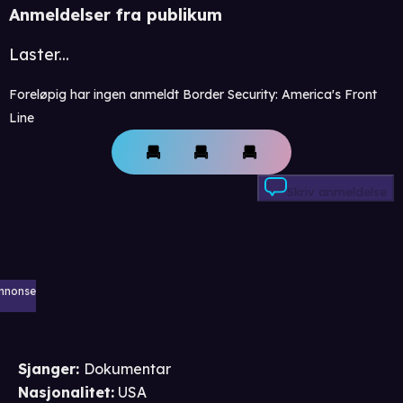
Anmeldelser fra publikum
Laster...
Foreløpig har ingen anmeldt Border Security: America's Front
Line
Skriv anmeldelse
nnonse
Sjanger
:
Dokumentar
Nasjonalitet
:
USA