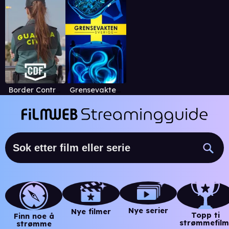
Border Control: Spain
Grensevakten Sverige
Nye serier
Nye filmer
Topp ti
Finn noe å
strømmefilm
strømme