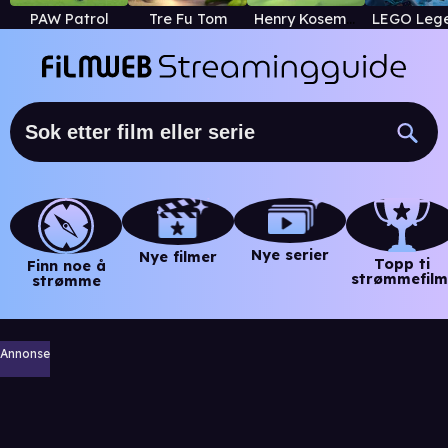
PAW Patrol
Tre Fu Tom
Henry Kosemonster
Nye serier
Nye filmer
Topp ti
Finn noe å
strømmefilm
strømme
Annonse