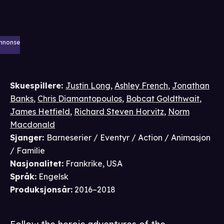
nnonse
Skuespillere
:
Justin Long
,
Ashley French
,
Jonathan
Banks
,
Chris Diamantopoulos
,
Bobcat Goldthwait
,
James Hetfield
,
Richard Steven Horvitz
,
Norm
Macdonald
Sjanger
:
Barneserier / Eventyr / Action / Animasjon
/ Familie
Nasjonalitet
:
Frankrike, USA
Språk
:
Engelsk
Produksjonsår
:
2016–2018