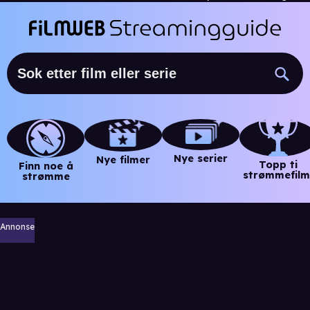
Nye serier
Nye filmer
Topp ti
Finn noe å
strømmefilm
strømme
Annonse