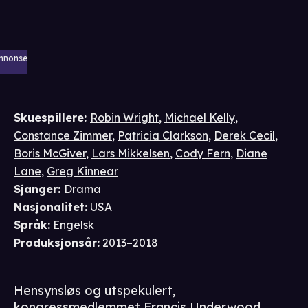
nnonse
Skuespillere
:
Robin Wright
,
Michael Kelly
,
Constance Zimmer
,
Patricia Clarkson
,
Derek Cecil
,
Boris McGiver
,
Lars Mikkelsen
,
Cody Fern
,
Diane
Lane
,
Greg Kinnear
Sjanger
:
Drama
Nasjonalitet
:
USA
Språk
:
Engelsk
Produksjonsår
:
2013–2018
Hensynsløs og utspekulert,
kongressmedlemmet Francis Underwood