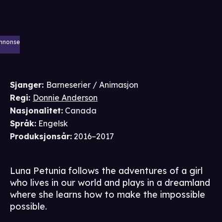
nnonse
Sjanger
:
Barneserier / Animasjon
Regi
:
Donnie Anderson
Nasjonalitet
:
Canada
Språk
:
Engelsk
Produksjonsår
:
2016–2017
Luna Petunia follows the adventures of a girl
who lives in our world and plays in a dreamland
where she learns how to make the impossible
possible.