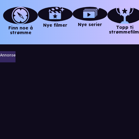
Nye serier
Nye filmer
Topp ti
Finn noe å
strømmefilm
strømme
Annonse