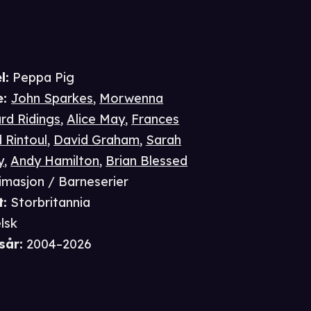
l:
Peppa Pig
e
:
John Sparkes
,
Morwenna
rd Ridings
,
Alice May
,
Frances
 Rintoul
,
David Graham
,
Sarah
y
,
Andy Hamilton
,
Brian Blessed
imasjon / Barneserier
t
:
Storbritannia
lsk
sår
:
2004–2026