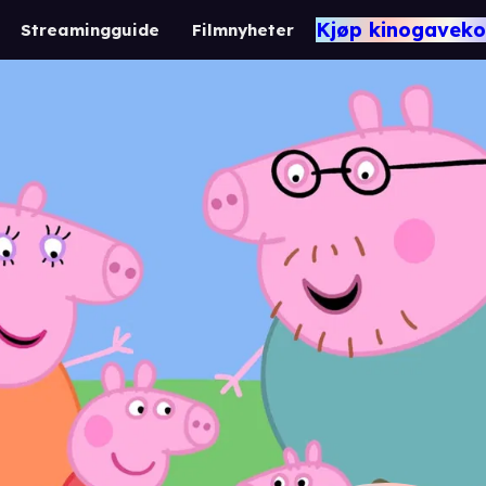
Kjøp kinogaveko
Streamingguide
Filmnyheter