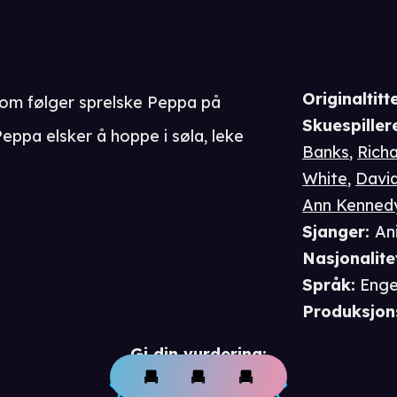
Originaltitte
e som følger sprelske Peppa på
Skuespiller
eppa elsker å hoppe i søla, leke
Banks
,
Richa
White
,
David
Ann Kenned
Sjanger
:
An
Nasjonalite
Språk
:
Enge
Produksjon
Gi din vurdering: