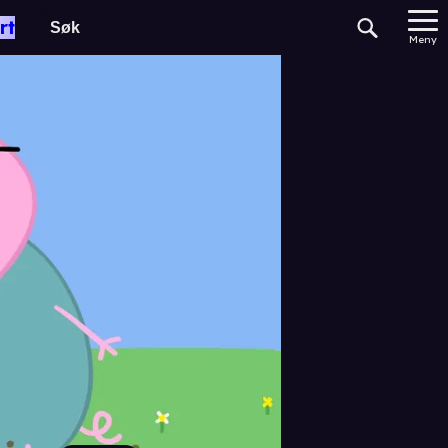
rt
Meny