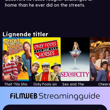
home than he ever did on the streets.
Lignende titler
That '70s Show
Only Fools and Horses
Sex and The City
Cheer