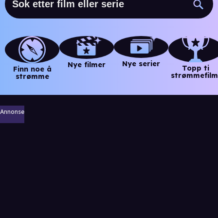
Nye serier
Nye filmer
Topp ti
Finn noe å
strømmefilm
strømme
Annonse