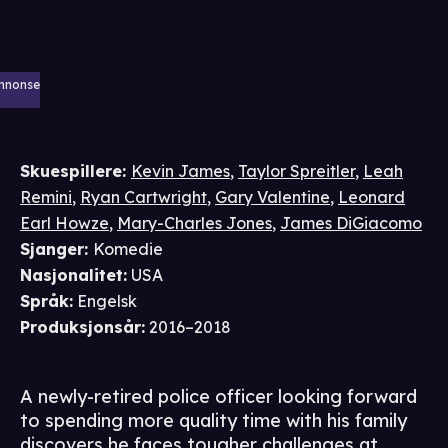
nnonse
Skuespillere
:
Kevin James
,
Taylor Spreitler
,
Leah
Remini
,
Ryan Cartwright
,
Gary Valentine
,
Leonard
Earl Howze
,
Mary-Charles Jones
,
James DiGiacomo
Sjanger
:
Komedie
Nasjonalitet
:
USA
Språk
:
Engelsk
Produksjonsår
:
2016–2018
A newly-retired police officer looking forward
to spending more quality time with his family
discovers he faces tougher challenges at