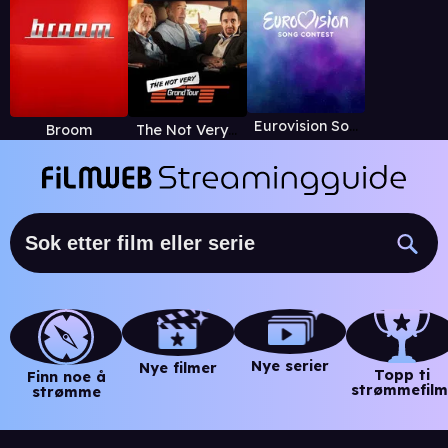
Eurovision Song Contest
Broom
The Not Very Grand Tour
Nye serier
Nye filmer
Topp ti
Finn noe å
strømmefilm
strømme