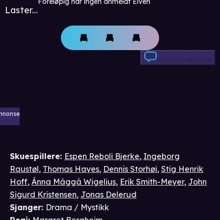
Foreløpig har ingen anmeldt Elven
Laster...
Skriv anmeldelse
nnonse
Skuespillere
:
Espen Reboli Bjerke
,
Ingeborg
Raustøl
,
Thomas Hayes
,
Dennis Storhøi
,
Stig Henrik
Hoff
,
Ánna Mággá Wigelius
,
Erik Smith-Meyer
,
John
Sigurd Kristensen
,
Jonas Delerud
Sjanger
:
Drama / Mystikk