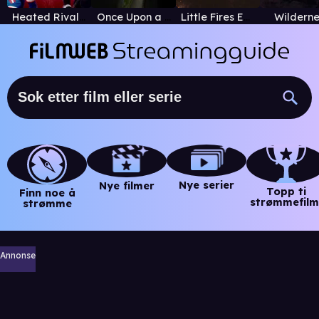
Heated Rivalry
Once Upon a Time in Wonderland
Little Fires Everywhere
Wilderne
Nye serier
Nye filmer
Topp ti
Finn noe å
strømmefilm
strømme
Annonse