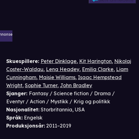
Skriv anmeldelse
nnonse
Skuespillere
:
Peter Dinklage
,
Kit Harington
,
Nikolaj
Coster-Waldau
,
Lena Headey
,
Emilia Clarke
,
Liam
Cunningham
,
Maisie Williams
,
Isaac Hempstead
Wright
,
Sophie Turner
,
John Bradley
Sjanger
:
Fantasy / Science fiction / Drama /
Eventyr / Action / Mystikk / Krig og politikk
Nasjonalitet
:
Storbritannia, USA
Språk
:
Engelsk
Produksjonsår
:
2011–2019