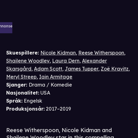
nnonse
Skuespillere
:
Nicole Kidman
,
Reese Witherspoon
,
Shailene Woodley
,
Laura Dern
,
Alexander
Skarsgård
,
Adam Scott
,
James Tupper
,
Zoë Kravitz
,
Meryl Streep
,
Iain Armitage
Sjanger
:
Drama / Komedie
Nasjonalitet
:
USA
Språk
:
Engelsk
Produksjonsår
:
2017–2019
Reese Witherspoon, Nicole Kidman and
Shailene Woodley star in this compelling