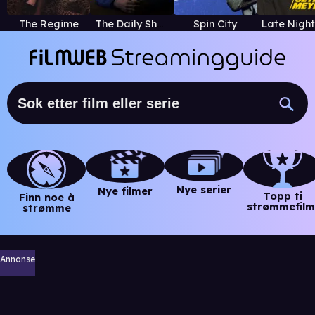
The Regime
The Daily Show
Spin City
Nye serier
Nye filmer
Topp ti
Finn noe å
strømmefilm
strømme
Annonse