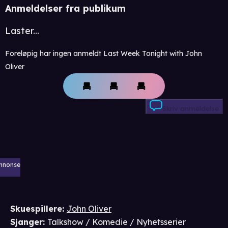
Anmeldelser fra publikum
Laster...
Foreløpig har ingen anmeldt Last Week Tonight with John
Oliver
Skriv anmeldelse
nnonse
Skuespillere
:
John Oliver
Sjanger
:
Talkshow / Komedie / Nyhetsserier