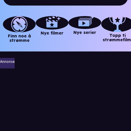
Nye serier
Nye filmer
Topp ti
Finn noe å
strømmefilm
strømme
Annonse