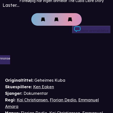
Foreløpig har ingen anmeldt The Cuba Libre Story
Laster...
Skriv anmeldelse
nnonse
Originaltittel:
Geheimes Kuba
Skuespillere
:
Ken Eaken
Sjanger
:
Dokumentar
Regi
:
Kai Christiansen
,
Florian Dedio
,
Emmanuel
Amara