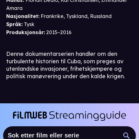
Manus
:
Florian Dedio
,
Kai Christiansen
,
Emmanuel
Amara
Nasjonalitet
:
Frankrike, Tyskland, Russland
Språk
:
Tysk
Produksjonsår
:
2015–2016
Denne dokumentarserien handler om den
turbulente historien til Cuba, som preges av
utenlandske invasjoner, frihetskjempere og
politisk manøvrering under den kalde krigen.