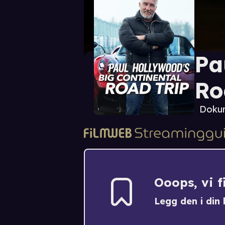
Pa
Ro
Doku
Ooops, vi 
Legg den i din h