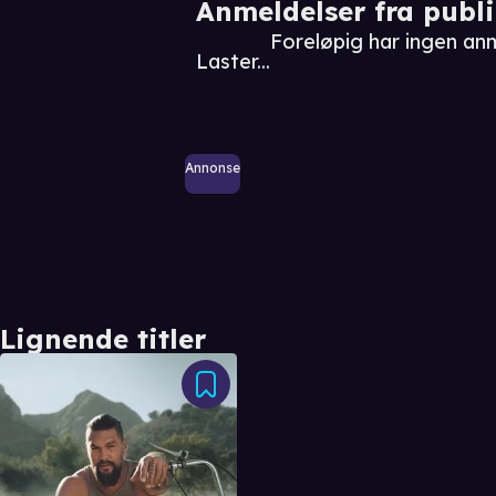
Anmeldelser fra publ
Foreløpig har ingen an
Laster...
Annonse
Lignende titler