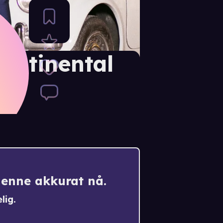
ontinental
denne akkurat nå.
lig.