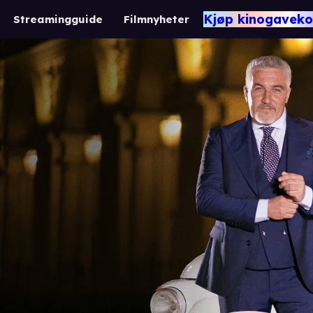
Kjøp kinogaveko
Streamingguide
Filmnyheter