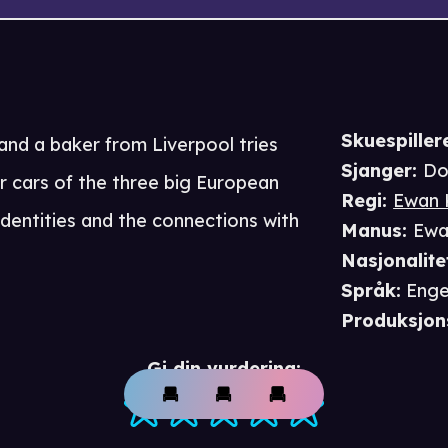
Skuespiller
and a baker from Liverpool tries
Sjanger
:
Do
r cars of the three big European
Regi
:
Ewan K
 identities and the connections with
Manus
:
Ewa
Nasjonalite
Språk
:
Enge
Produksjon
Gi din vurdering: