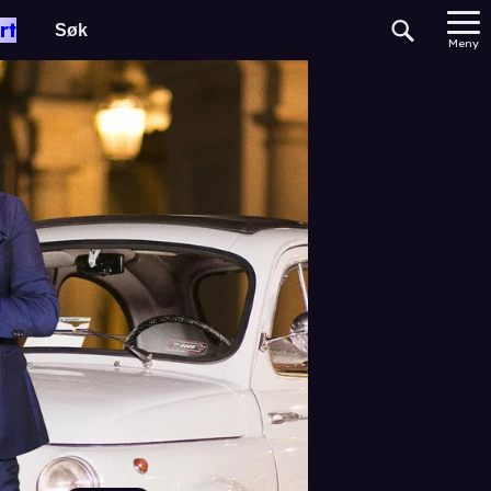
rt
Meny