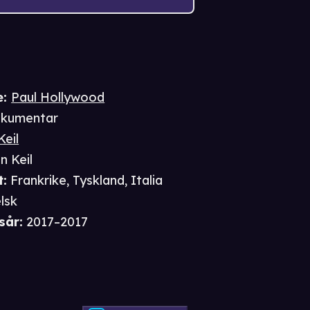
e
:
Paul Hollywood
kumentar
eil
n Keil
t
:
Frankrike, Tyskland, Italia
lsk
sår
:
2017–2017