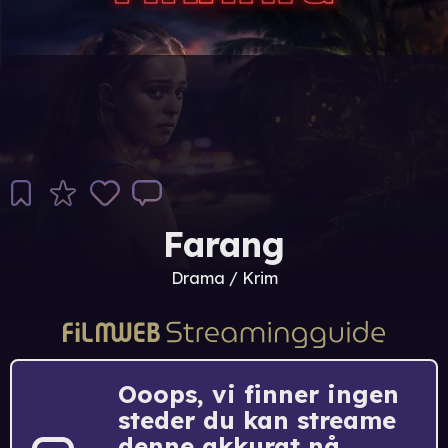
Farang
Drama / Krim
Ooops, vi finner ingen
steder du kan streame
denne akkurat nå.