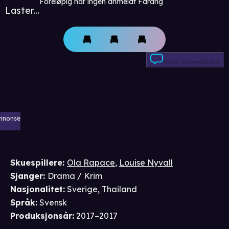
Foreløpig har ingen anmeldt Farang
Laster...
Skriv anmeldelse
nnonse
Skuespillere
:
Ola Rapace
,
Louise Nyvall
Sjanger
:
Drama / Krim
Nasjonalitet
:
Sverige, Thailand
Språk
:
Svensk
Produksjonsår
:
2017–2017