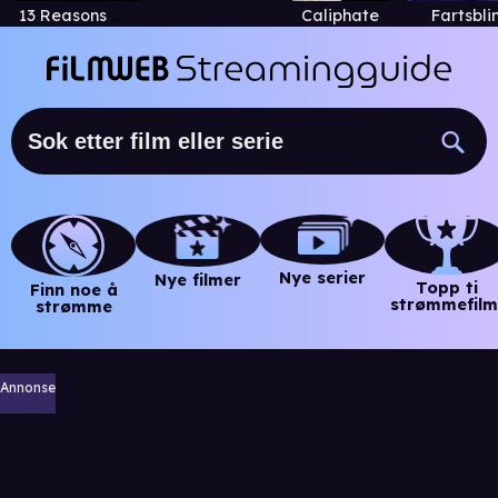
13 Reasons Why
Caliphate
Fartsbli
Nye serier
Nye filmer
Topp ti
Finn noe å
strømmefilm
strømme
Annonse