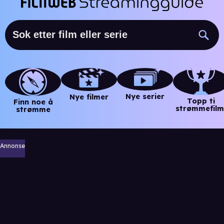
Nye serier
Nye filmer
Topp ti
Finn noe å
strømmefilm
strømme
Annonse